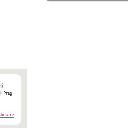
vá
k Prag
inic.cz