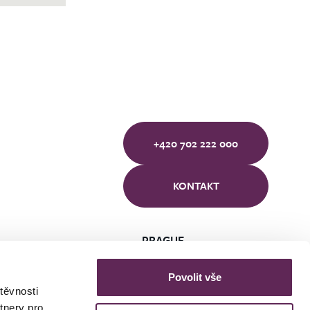
+420 702 222 000
KONTAKT
PRAGUE
BRNO
ÚSTÍ NAD LABEM
Povolit vše
těvnosti
tnery pro