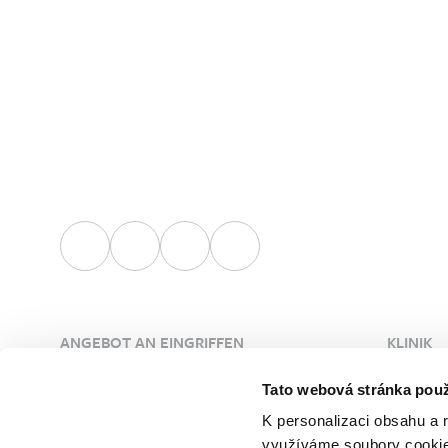
ANGEBOT AN EINGRIFFEN
KLINIK
Plastische Chirurgie
Über die
Tato webová stránka použ
Ästhetische Dermatologie
Ärzte
K personalizaci obsahu a 
Gefäßchirurgie
Unsere 
využíváme soubory cookie.