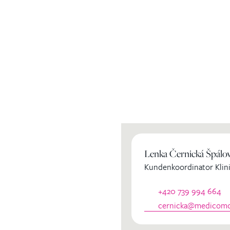
ihren
Lenka Černická Špálo
Kundenkoordinator Klini
dinator
+420 739 994 664
cernicka@medicomcl