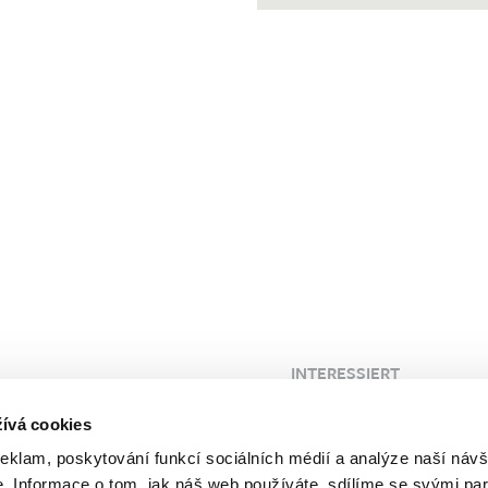
INTERESSIERT
 Klinik
Blog
ívá cookies
FAQ
reklam, poskytování funkcí sociálních médií a analýze naší návš
Kunden
Probleme
 Informace o tom, jak náš web používáte, sdílíme se svými par