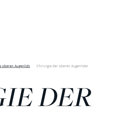
es oberen Augenlids
Chirurgie der oberen Augenlider
IE DER