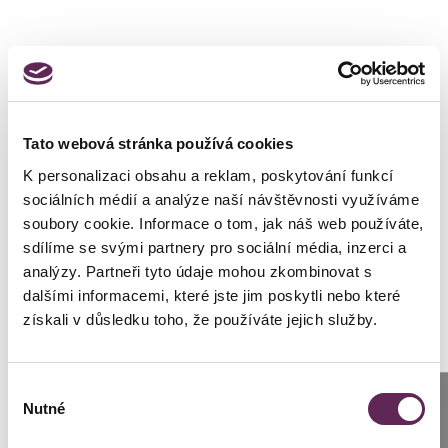
Kontaktierien Sie ihren
Tato webová stránka používá cookies
persönlichen Koordinator
K personalizaci obsahu a reklam, poskytování funkcí
sociálních médií a analýze naší návštěvnosti využíváme
soubory cookie. Informace o tom, jak náš web používáte,
sdílíme se svými partnery pro sociální média, inzerci a
analýzy. Partneři tyto údaje mohou zkombinovat s
Lenka Černická Špálová
Kundenkoordinator Klinik Prag
dalšími informacemi, které jste jim poskytli nebo které
získali v důsledku toho, že používáte jejich služby.
+420 739 994 664
cernicka@medicomclinic.cz
Výběr
Anrufen
Nutné
souhlasu
Prag: +420 739 994 664