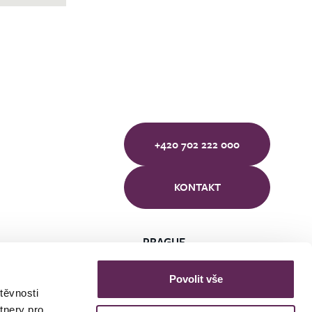
+420 702 222 000
KONTAKT
PRAGUE
BRNO
ÚSTÍ NAD LABEM
Povolit vše
těvnosti
tnery pro