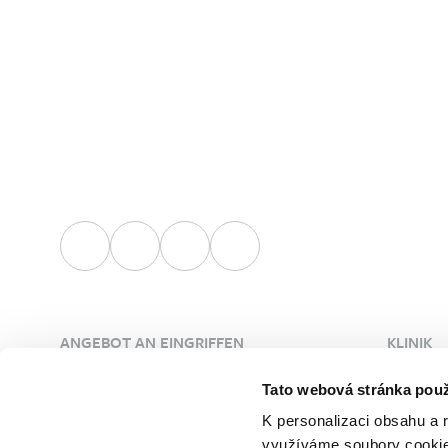
ANGEBOT AN EINGRIFFEN
KLINIK
Plastische Chirurgie
Über die
Tato webová stránka použ
Ästhetische Dermatologie
Ärzte
K personalizaci obsahu a 
Gefäßchirurgie
Unsere 
využíváme soubory cookie.