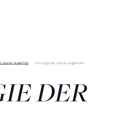
es oberen Augenlids
Chirurgie der oberen Augenlider
IE DER