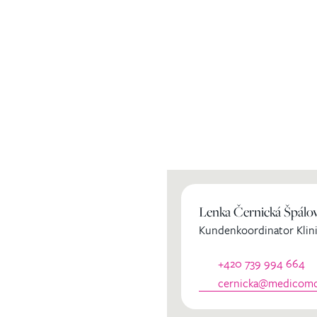
ihren
Lenka Černická Špálo
Kundenkoordinator Klini
dinator
+420 739 994 664
cernicka@medicomcl