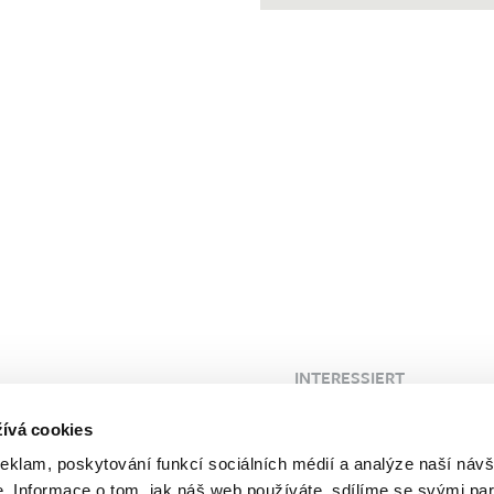
INTERESSIERT
 Klinik
Blog
ívá cookies
FAQ
reklam, poskytování funkcí sociálních médií a analýze naší návš
Kunden
Probleme
 Informace o tom, jak náš web používáte, sdílíme se svými par