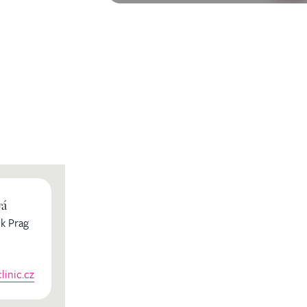
vá
k Prag
inic.cz