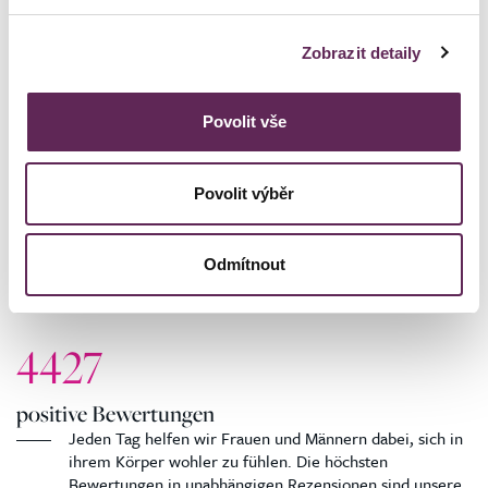
20 Jahren
ästhetische
Dermatologie
Zobrazit detaily
Povolit vše
4000
Povolit výběr
Operationen pro Jahr
Seit 20 Jahren lassen wir Ihre Träume von einem
Odmítnout
schöneren und selbstbewussteren Aussehen wahr
werden.
4427
positive Bewertungen
Jeden Tag helfen wir Frauen und Männern dabei, sich in
ihrem Körper wohler zu fühlen. Die höchsten
Bewertungen in unabhängigen Rezensionen sind unsere