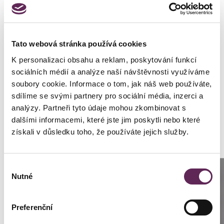
HAUTVERJÜNGUNG
HAUTWUCHERUNGEN UND BEULEN
Tato webová stránka používá cookies
KRAMPFADERN (VARIZEN)
K personalizaci obsahu a reklam, poskytování funkcí
sociálních médií a analýze naší návštěvnosti využíváme
MUTTERMALE
soubory cookie. Informace o tom, jak náš web používáte,
sdílíme se svými partnery pro sociální média, inzerci a
PIGMENT- UND ALTERSFLECKEN
analýzy. Partneři tyto údaje mohou zkombinovat s
dalšími informacemi, které jste jim poskytli nebo které
POSTOPERATIVE NARBEN
získali v důsledku toho, že používáte jejich služby.
ROSA
Výběr
Anrufen
Nutné
SCHMALE LIPPEN UND HÄNGENDE MUNDWINKEL
souhlasu
Prag: +420 739 994 664
SOMMERSPROSSEN
Preferenční
Brünn: +420 776 279 454