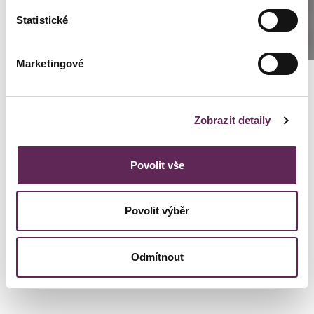
STRIE
Statistické
SCHREIBEN SIE UNS
TATTOO-ENTFERNUNG
Marketingové
ÜBERMÄSSIGES SCHWITZEN
UNERWÜNSCHTE HAARE
Zobrazit detaily
VENEN, ERWEITERTE VENEN UND HODENSÄCKE
Povolit vše
WARZEN
ZELLULITIS
Povolit výběr
Odmítnout