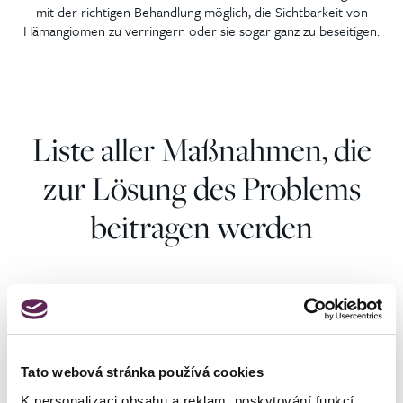
mit der richtigen Behandlung möglich, die Sichtbarkeit von
Hämangiomen zu verringern oder sie sogar ganz zu beseitigen.
Liste aller Maßnahmen, die
zur Lösung des Problems
beitragen werden
Lasertherapie
Vaskuläre
von Bränden und
Laserbehandlung
Haben Sie eine Frage zur Lösung Ihres
Hämangiomen
Tato webová stránka používá cookies
Problems? Wir können Ihnen helfen.
K personalizaci obsahu a reklam, poskytování funkcí