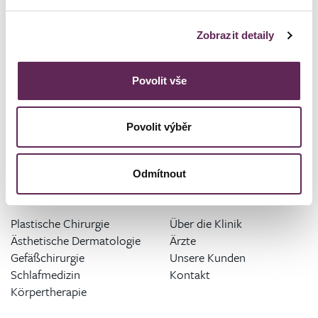
cernicka@medicomclinic.cz
Zobrazit detaily
Povolit vše
Povolit výběr
Odmítnout
ANGEBOT AN EINGRIFFEN
KLINIK
Plastische Chirurgie
Über die Klinik
Ästhetische Dermatologie
Ärzte
Gefäßchirurgie
Unsere Kunden
Schlafmedizin
Kontakt
Körpertherapie