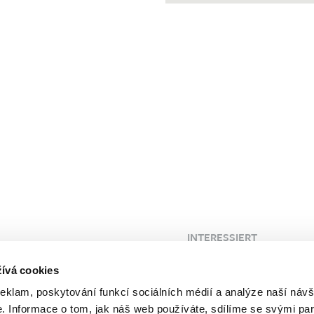
INTERESSIERT
 Klinik
Blog
ívá cookies
FAQ
reklam, poskytování funkcí sociálních médií a analýze naší návš
Kunden
Probleme
 Informace o tom, jak náš web používáte, sdílíme se svými par