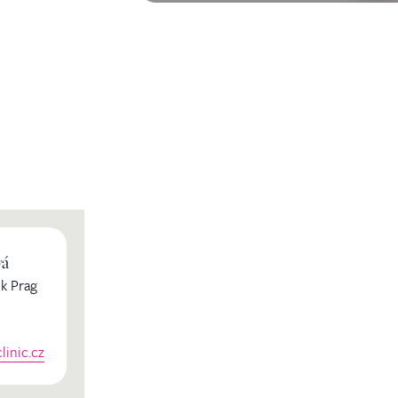
vá
k Prag
inic.cz