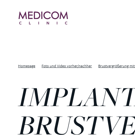
Homepage
Foto und Video vorher/nachher
Brustvergrößerung mit
IMPLANT
BRUSTV