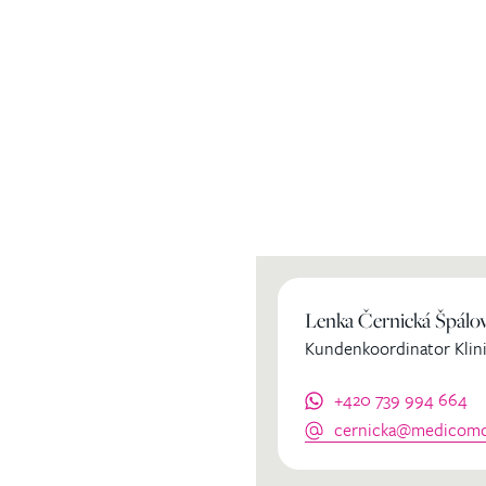
ihren
Lenka Černická Špálo
Kundenkoordinator Klini
dinator
+420 739 994 664
cernicka@medicomcl