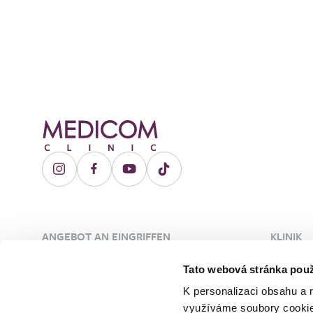
ANGEBOT AN EINGRIFFEN
KLINIK
Plastische Chirurgie
Über die
Tato webová stránka použ
Ästhetische Dermatologie
Ärzte
K personalizaci obsahu a 
Gefäßchirurgie
Unsere 
využíváme soubory cookie.