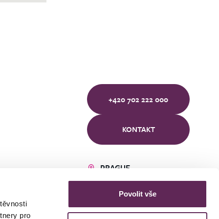
+420 702 222 000
KONTAKT
PRAGUE
BRNO
ÚSTÍ NAD LABEM
Povolit vše
těvnosti
tnery pro