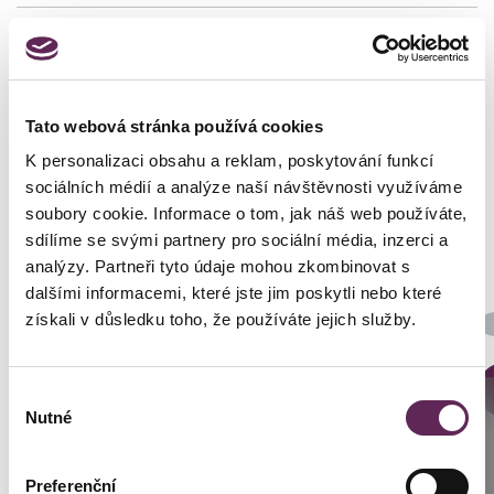
Tato webová stránka používá cookies
Fotos vorher und nachher
K personalizaci obsahu a reklam, poskytování funkcí
sociálních médií a analýze naší návštěvnosti využíváme
soubory cookie. Informace o tom, jak náš web používáte,
sdílíme se svými partnery pro sociální média, inzerci a
analýzy. Partneři tyto údaje mohou zkombinovat s
dalšími informacemi, které jste jim poskytli nebo které
Der behandelnde Arzt
získali v důsledku toho, že používáte jejich služby.
Prim. MUDr. Petr Pachman
DETAILS DER VERWANDLUNG
Výběr
Anrufen
Nutné
souhlasu
Prag: +420 739 994 664
Preferenční