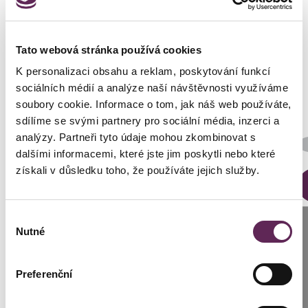
Fotos vorher und nachher
Tato webová stránka používá cookies
K personalizaci obsahu a reklam, poskytování funkcí
sociálních médií a analýze naší návštěvnosti využíváme
soubory cookie. Informace o tom, jak náš web používáte,
sdílíme se svými partnery pro sociální média, inzerci a
Der behandelnde Arzt
analýzy. Partneři tyto údaje mohou zkombinovat s
Prim. MUDr. Pavel Horyna
dalšími informacemi, které jste jim poskytli nebo které
získali v důsledku toho, že používáte jejich služby.
DETAILS DER VERWANDLUNG
Výběr
Anrufen
Nutné
souhlasu
Prag: +420 739 994 664
Preferenční
Brünn: +420 776 279 454
Kontaktierien Sie ihren