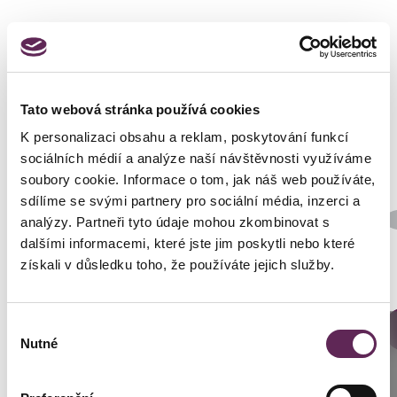
Fotos vorher und nachher
Tato webová stránka používá cookies
K personalizaci obsahu a reklam, poskytování funkcí
sociálních médií a analýze naší návštěvnosti využíváme
soubory cookie. Informace o tom, jak náš web používáte,
sdílíme se svými partnery pro sociální média, inzerci a
Der behandelnde Arzt
analýzy. Partneři tyto údaje mohou zkombinovat s
Prim. MUDr. Pavel Horyna
dalšími informacemi, které jste jim poskytli nebo které
Art der Implantate
získali v důsledku toho, že používáte jejich služby.
Rund
Výběr
DETAILS DER VERWANDLUNG
Anrufen
Nutné
souhlasu
Prag: +420 739 994 664