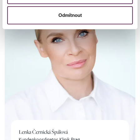
Odmítnout
Lenka Černická Špálová
Kundenkoordinator Klinik Prag