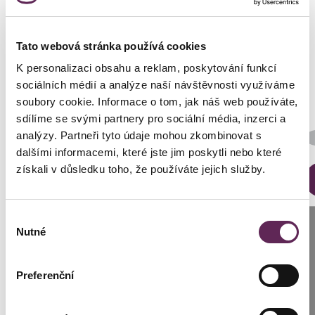
Fotos vorher und nachher
Tato webová stránka používá cookies
K personalizaci obsahu a reklam, poskytování funkcí
sociálních médií a analýze naší návštěvnosti využíváme
soubory cookie. Informace o tom, jak náš web používáte,
sdílíme se svými partnery pro sociální média, inzerci a
Der behandelnde Arzt
analýzy. Partneři tyto údaje mohou zkombinovat s
MUDr. Katarína Třísková
dalšími informacemi, které jste jim poskytli nebo které
získali v důsledku toho, že používáte jejich služby.
DETAILS DER VERWANDLUNG
Výběr
Anrufen
Nutné
souhlasu
Prag: +420 739 994 664
Preferenční
Brünn: +420 776 279 454
Kontaktierien Sie ihren