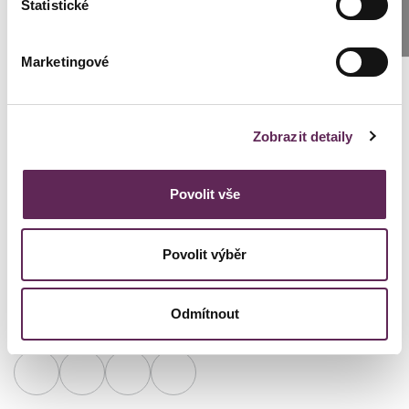
Statistické
persönlichen Koordinator
SCHREIBEN SIE UNS
Marketingové
Lenka Černická Špálová
Kundenkoordinator Klinik Prag
Zobrazit detaily
+420 739 994 664
cernicka@medicomclinic.cz
Povolit vše
Povolit výběr
Odmítnout