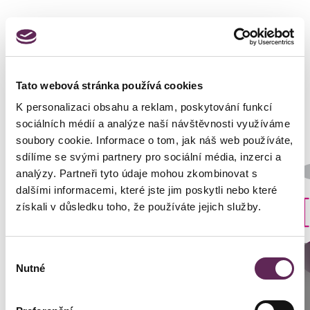
Fotos vorher und nachher
Tato webová stránka používá cookies
K personalizaci obsahu a reklam, poskytování funkcí
sociálních médií a analýze naší návštěvnosti využíváme
soubory cookie. Informace o tom, jak náš web používáte,
sdílíme se svými partnery pro sociální média, inzerci a
Der behandelnde Arzt
analýzy. Partneři tyto údaje mohou zkombinovat s
MUDr. Petros Christodoulou
dalšími informacemi, které jste jim poskytli nebo které
Art der Implantate
získali v důsledku toho, že používáte jejich služby.
Rund
Výběr
DETAILS DER VERWANDLUNG
Anrufen
Nutné
souhlasu
Prag: +420 739 994 664