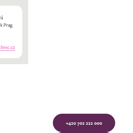
vá
k Prag
inic.cz
+420 702 222 000