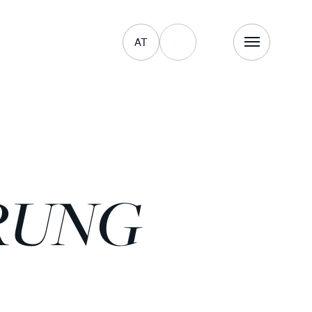
AT
NG M