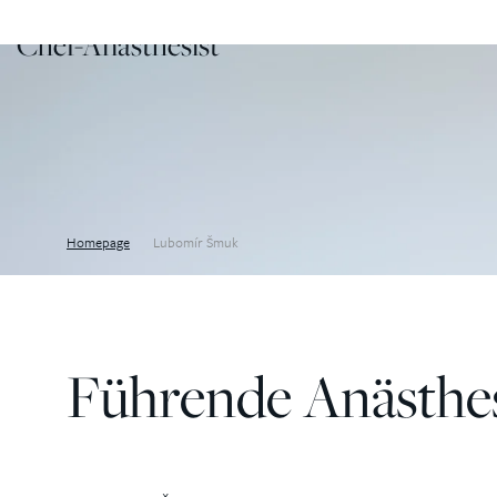
Chef-Anästhesist
Homepage
Lubomír Šmuk
Führende Anästhesi