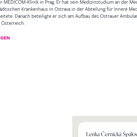
er MEDICOM-Klinik in Prag. Er hat sein Medizinstudium an der Medi
dtischen Krankenhaus in Ostrava in der Abteilung für Innere Med
itete. Danach beteiligte er sich am Aufbau des Ostrauer Ambulan
n Österreich.
IGEN
ihren
Lenka Černická Špálo