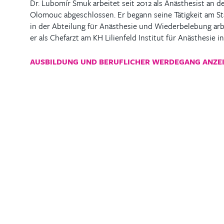
Dr. Lubomír Šmuk arbeitet seit 2012 als Anästhesist an d
Olomouc abgeschlossen. Er begann seine Tätigkeit am Stä
in der Abteilung für Anästhesie und Wiederbelebung arbe
er als Chefarzt am KH Lilienfeld Institut für Anästhesie i
AUSBILDUNG UND BERUFLICHER WERDEGANG ANZE
Kontaktierien Sie 