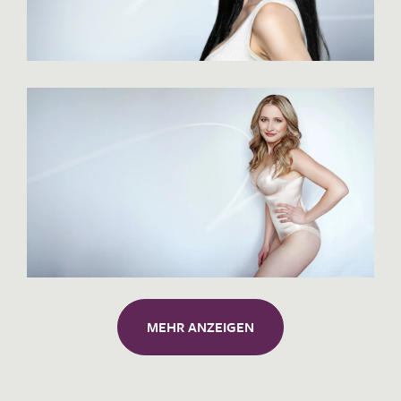
Lippenlifting
Mommy Makeover